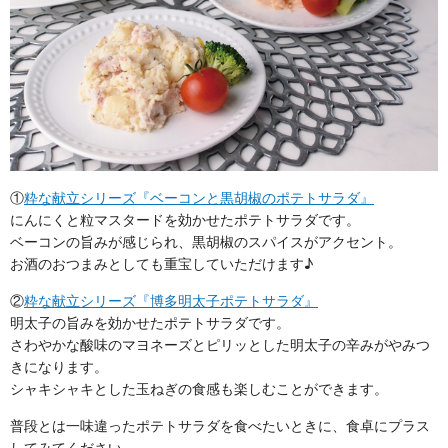
①
粋な献立シリーズ『ベーコンと黒胡椒のポテトサラダ』
にんにくと粒マスタードを効かせたポテトサラダです。
ベーコンの旨みが感じられ、黒胡椒のスパイスがアクセント。
お酒のおつまみとしても重宝していただけます♪
②
粋な献立シリーズ『博多明太子ポテトサラダ』
明太子の旨みを効かせたポテトサラダです。
さわやかな酸味のマヨネーズとピリッとした明太子の辛みがやみつ
きになります。
シャキシャキとした玉ねぎの食感も楽しむことができます。
普段とは一味違ったポテトサラダを食べたいときに、食卓にプラス
してみてください。