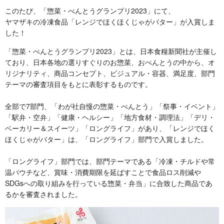
このたび、「惣菜・べんとうグランプリ2023」にて、
ヤマザキの冷凍食品「レンジでほくほくじゃがバター」が入賞しま
した！
「惣菜・べんとうグランプリ2023」とは、日本食糧新聞社が主催し
ており、日本各地の選りすぐりのお惣菜、おべんとうの中から、オ
リジナリティ、商品コンセプト、ビジュアル・容器、満足度、部門
テーマの審査項目をもとに表彰するものです。
全部で7部門、「わが社自慢の惣菜・べんとう」「祭事・イベント」
「駅弁・空弁」「健康・ヘルシー」「地方食材・調理法」「デリ・
ベーカリー＆スイーツ」「ロングライフ」があり、「レンジでほく
ほくじゃがバター」は、「ロングライフ」部門で入賞しました。
「ロングライフ」部門では、部門テーマである「冷凍・チルドや常
温パウチなど、賞味・消費期限を延ばすことで食品ロス削減や
SDGsへの取り組みを行っている惣菜・弁当」に合致した商品であ
るかを審査されました。