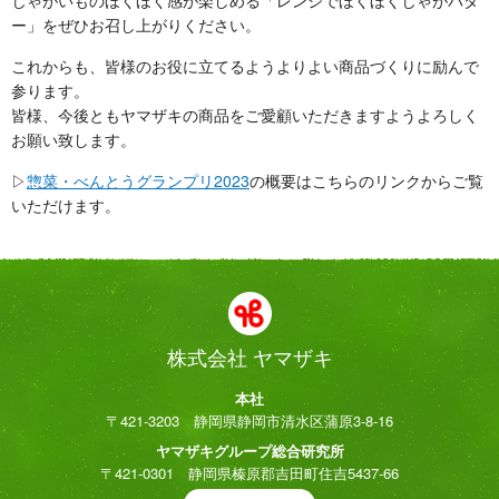
じゃがいものほくほく感が楽しめる「レンジでほくほくじゃがバタ
ー」をぜひお召し上がりください。
これからも、皆様のお役に立てるようよりよい商品づくりに励んで
参ります。
皆様、今後ともヤマザキの商品をご愛顧いただきますようよろしく
お願い致します。
▷
惣菜・べんとうグランプリ2023
の概要はこちらのリンクからご覧
いただけます。
株式会社 ヤマザキ
本社
〒421-3203 静岡県静岡市清水区蒲原3-8-16
ヤマザキグループ総合研究所
〒421-0301 静岡県榛原郡吉田町住吉5437-66