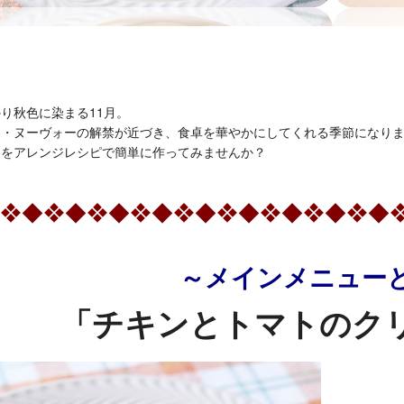
り秋色に染まる11月。
ー・ヌーヴォーの解禁が近づき、食卓を華やかにしてくれる季節になり
品をアレンジレシピで簡単に作ってみませんか？
❖◆❖◆❖◆❖◆❖◆❖◆❖◆❖◆❖◆
～メインメニュー
「チキンとトマトのク