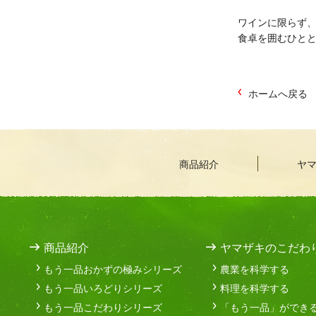
ワインに限らず、
食卓を囲むひと
ホームへ戻る
商品紹介
ヤ
商品紹介
ヤマザキのこだわ
もう一品おかずの極みシリーズ
農業を科学する
もう一品いろどりシリーズ
料理を科学する
もう一品こだわりシリーズ
「もう一品」ができ