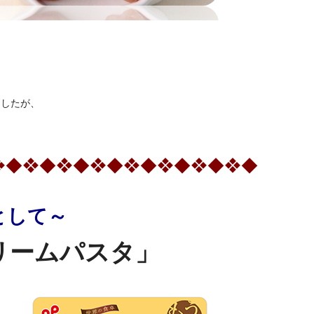
ましたが、
❖◆❖◆❖◆❖◆❖◆❖◆❖◆❖◆
として～
リームパスタ」