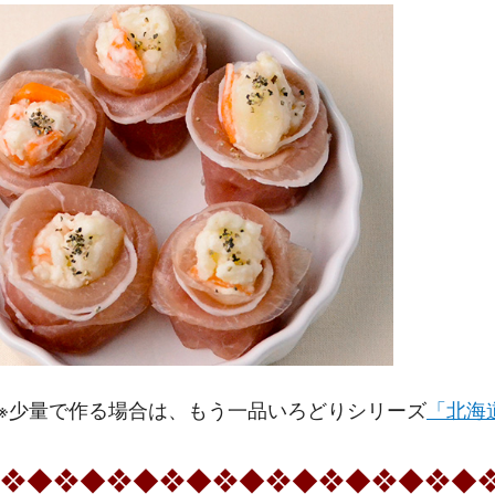
※少量で作る場合は、もう一品いろどりシリーズ
「北海
❖◆❖◆❖◆❖◆❖◆❖◆❖◆❖◆❖◆