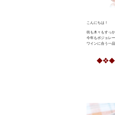
こんにちは！
街も木々もすっか
今年もボジョレ
ワインに合う一
◆❖◆