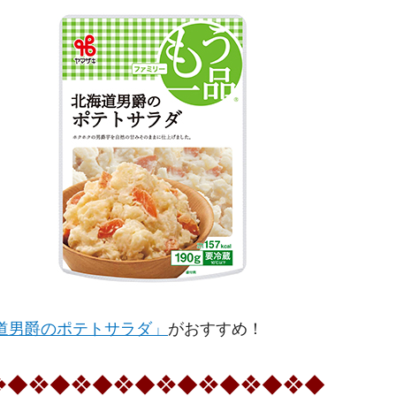
道男爵のポテトサラダ」
がおすすめ！
❖◆❖◆❖◆❖◆❖◆❖◆❖◆❖◆