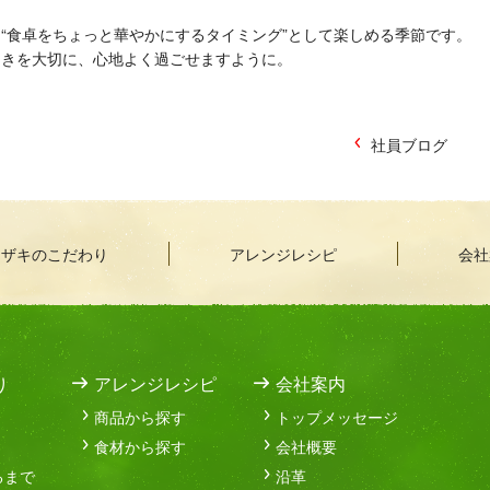
“食卓をちょっと華やかにするタイミング”として楽しめる季節です。
ときを大切に、心地よく過ごせますように。
社員ブログ
マザキのこだわり
アレンジレシピ
会社
り
アレンジレシピ
会社案内
商品から探す
トップメッセージ
食材から探す
会社概要
るまで
沿革